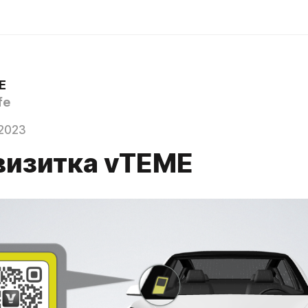
E
fe
2023
визитка vTEME