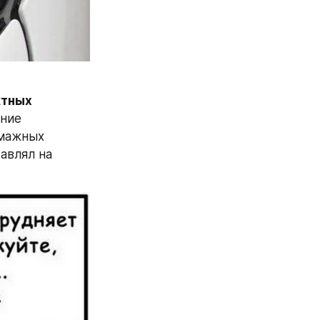
тных 
ние 
мажных 
авлял на 