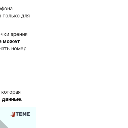
фона 
н только для 
чки зрения 
е может
нать номер 
, которая 
е данные
.