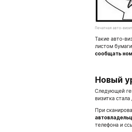
Печатная авто-визи
Такие авто-ви
сообщать ном
Новый у
Следующей ген
визитка стала
При сканирова
автовладель
телефона и сс