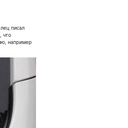
лец писал 
 что 
ю, например 