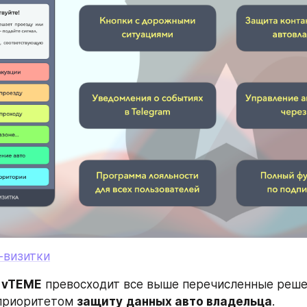
-визитки
 vTEME
 превосходит все выше перечисленные решен
приоритетом 
защиту
данных авто владельца
.