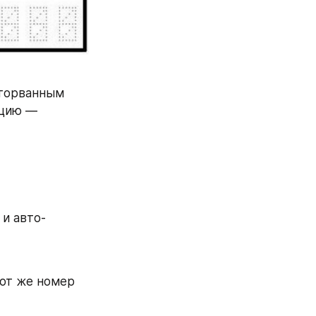
торванным 
листом бумаги. При этом, авто-визитка выполняла всю ту же функцию — 
 и авто-
от же номер 