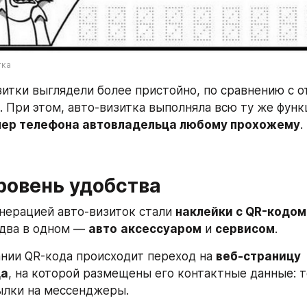
тка
зитки выглядели более пристойно, по сравнению с о
ер телефона автовладельца любому прохожему
.
ровень удобства
ерацией авто-визиток стали 
наклейки с QR-кодом
 два в одном — 
авто
аксессуаром
 и 
сервисом
.
нии QR-кода происходит переход на 
веб-страницу 
ца
, на которой размещены его контактные данные: т
ылки на мессенджеры.