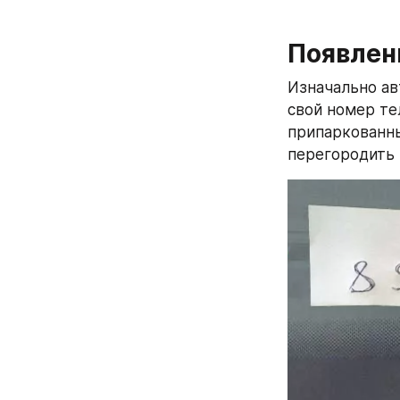
Появлен
Изначально ав
свой номер тел
припаркованны
перегородить 