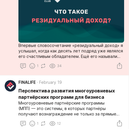
Впервые словосочетание «резидуальный доход» я
услышал, когда как десять лет подряд уже являлся
его счастливым обладателем. Ещё его называли
пенсией или авторским вознаграждением, что
1
34
довольно близко по смыслу.
FINALIFE
February 19
Перспектива развития многоуровневых
партнёрских программ для бизнеса
Многоуровневые партнёрские программы
(МПП) — это системы, в которых партнёры
получают вознаграждение не только за прямые
продажи, но и за привлечение новых участников в
1
12
сеть. В условиях растущей конкуренции,