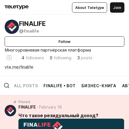
About Teletype
Join
FINALIFE
@finalife
Follow
Многоуровневая партнёрская платформа
4
followers
0
following
3
posts
vte.me/finalife
ALL POSTS
FINALIFE • BOT
БИЗНЕС-КНИГА
АВ
Pinned
FINALIFE
February 18
Что такое резидуальный доход?