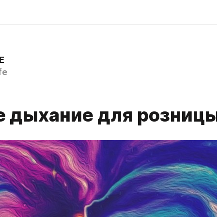
E
fe
е дыхание для розниц