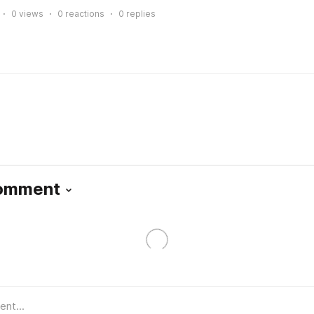
0
views
0
reactions
0
replies
Comment