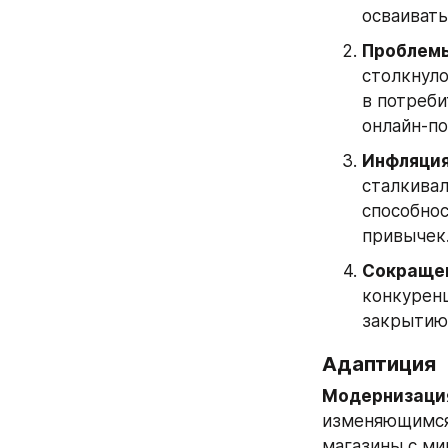
осваиват
Проблемы
столкнуло
в потреби
онлайн-по
Инфляция
сталкивал
способнос
привычек
Сокращен
конкуренц
закрытию
Адаптиция
Модернизаци
изменяющимся 
магазины с ми