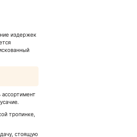
ние издержек 
тся 
искованный 
 ассортимент 
усачие. 
ой тропинке, 
дачу, стоящую 