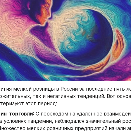
ития мелкой розницы в России за последние пять ле
ожительных, так и негативных тенденций. Вот осно
теризуют этот период:
айн-торговли
: С переходом на удаленное взаимодейс
в условиях пандемии, наблюдался значительный рос
ножество мелких розничных предприятий начали ак