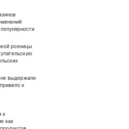
зинов 
зменений 
популярности 
лкой розницы 
купательскую 
льских 
 не выдержали 
привело к 
 к 
 как 
продуктов.