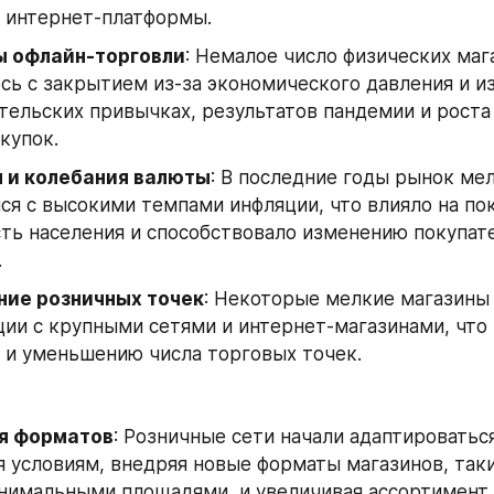
ь интернет-платформы.
 офлайн-торговли
: Немалое число физических мага
сь с закрытием из-за экономического давления и и
тельских привычках, результатов пандемии и роста 
купок.
 и колебания валюты
: В последние годы рынок ме
ся с высокими темпами инфляции, что влияло на по
ть населения и способствовало изменению покупате
.
ие розничных точек
: Некоторые мелкие магазины
ии с крупными сетями и интернет-магазинами, что 
 и уменьшению числа торговых точек.
я форматов
: Розничные сети начали адаптироваться
условиям, внедряя новые форматы магазинов, такие
нимальными площадями, и увеличивая ассортимент 