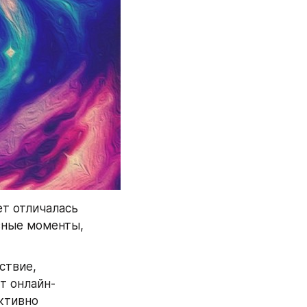
т отличалась 
вные моменты, 
твие, 
т онлайн-
тивно 