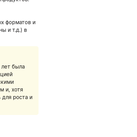
х форматов и 
и т.д.) в 
лет была 
цией 
кими 
 и, хотя 
для роста и 