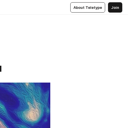
About Teletype
Join
ы